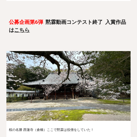
公募企画第
6
弾
黙霖動画コンテスト終了 入賞作品
は
こちら
桜の名勝 西蓮寺（倉橋）
ここで黙霖は役僧をしていた！