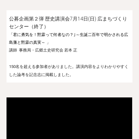
公募企画第２弾 歴史講演会7月14日(日) 広まちづくり
センター（終了）
「君に勇気を！黙霖って何者なの？｣～生誕二百年で明かされる広
島藩と黙霖の真実～
」
講師 事務局・広郷土史研究会 若本 正
150名を超える参加者がありました。講演内容をよりわかりやすく
した論考を記念志に掲載しました。