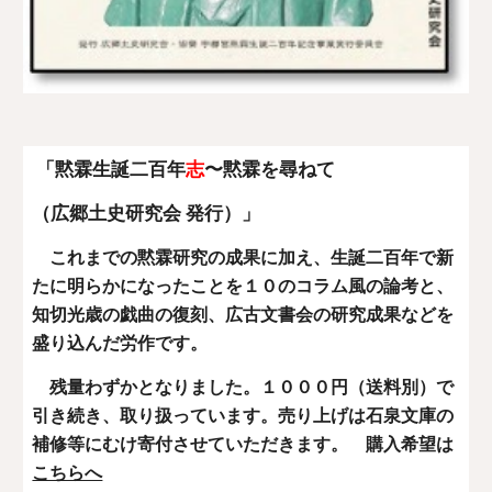
「黙霖生誕二百年
志
〜黙霖を尋ねて
（広郷土史研究会 発行）」
これまでの黙霖研究の成果に加え、生誕二百年で新
たに明らかになったことを１０のコラム風の論考と、
知切光歳の戯曲の復刻、広古文書会の研究成果などを
盛り込んだ労作です。
残量わずかとなりました。
１０００円（送料別）
で
引き続き、取り扱っています。
売り上げは石泉文庫の
補修等にむけ寄付させていただきます。 購入希望は
こちらへ