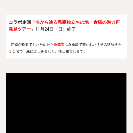
コラボ企画
「
海
から辿る黙霖旅立ちの地・倉橋の魅力再
発見ツアー
」11月24日（日）終了
黙霖が指血でしたためたた
訴冤文
は倉橋島で書かれた？その謎解きを
３１名で一緒に楽しみました。後日報告します。