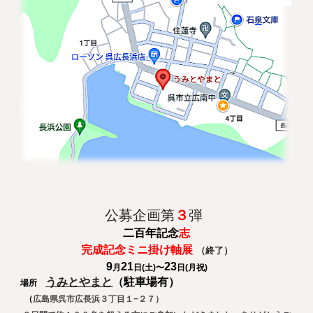
公募企画第
３
弾
二百年記念
志
完成記念ミニ掛け軸展
（終了）
9
21
23
月
日
(
土
)〜
日
(
月祝
)
うみとやまと
（駐車場有）
場所
（
広島県呉市広長浜３丁目１−２７）