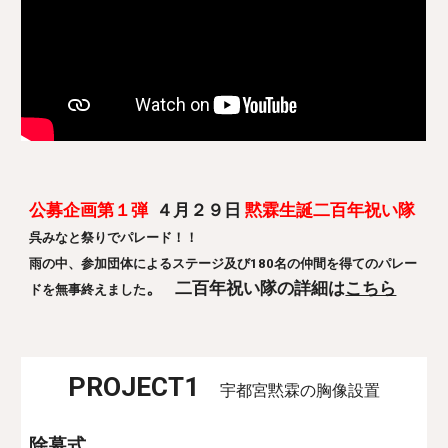
公募企画第１弾
４月２９日
黙霖生誕二百年祝い隊
呉みなと祭りでパレード！！
雨の中、参加団体によるステージ及び18
0
名の仲間を得てのパレー
。 二百年祝い隊の詳細は
こちら
ドを無事終えました
PROJECT1
宇都宮黙霖の胸像設置
除幕式