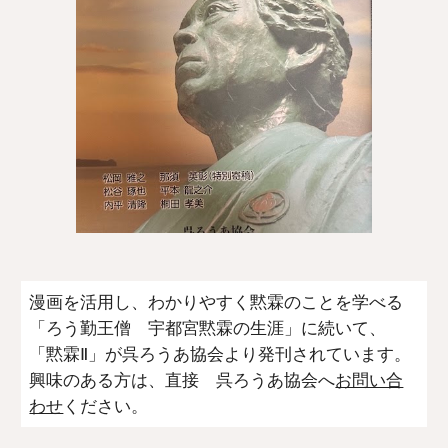
漫画を活用し、わかりやすく黙霖のことを学べる
「ろう勤王僧 宇都宮黙霖の生涯」に続いて、
「黙霖Ⅱ」が呉ろうあ協会より発刊され
ています
。
興味のある方は、直接
呉ろうあ協会へ
お問い合
わせ
ください。