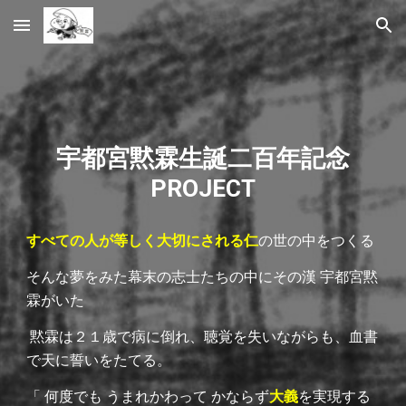
Skip to main content
Skip to navigation
宇都宮黙霖生誕
二百年記念
PROJECT
すべての人が等しく大切にされる仁
の世の中をつくる
そんな夢をみた幕末の志士たちの中にその漢 宇都宮黙
霖がいた
黙霖は２１歳で病に倒れ、聴覚を失いながらも、血書
で天に誓いをたてる。
「 何度でも うまれかわって かならず
大義
を実現する